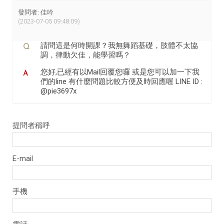
發問者: 佳吟
(2023-07-05 09:48:09)
請問這是何時開課？我無舞蹈基礎，肢體不太協
調，律動欠佳，能學習嗎？
您好,已經有以Mail回覆您囉 或是您可以加一下我
們的line 有什麼問題比較方便及時回應喔 LINE ID :
@pie3697x
提問者稱呼
E-mail
手機