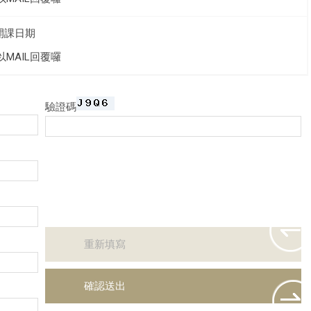
開課日期
以MAIL回覆囉
驗證碼