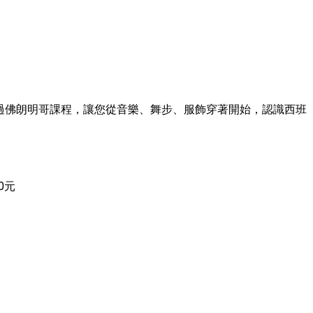
過佛朗明哥課程，讓您從音樂、舞步、服飾穿著開始，認識西班
）
0元