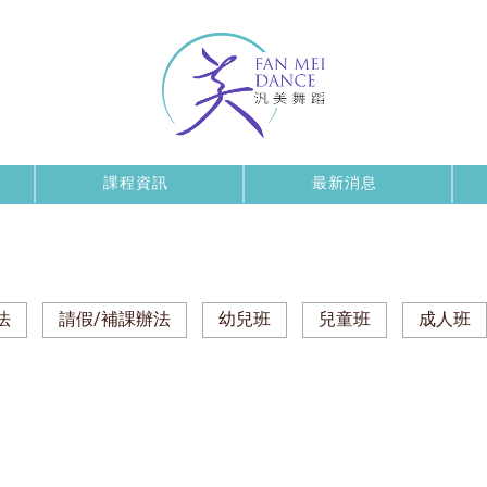
課程資訊
最新消息
法
請假/補課辦法
幼兒班
兒童班
成人班